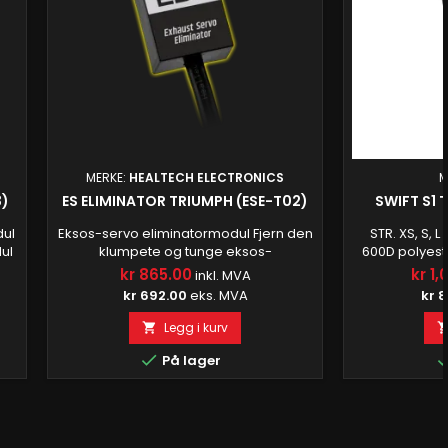
MERKE:
HEALTECH ELECTRONICS
M
3)
ES ELIMINATOR TRIUMPH (ESE-T02)
SWIFT S1 
ul
Eksos-servo eliminatormodul Fjern den
STR. XS, S, 
ul
klumpete og tunge eksos-
600D polyest
e
servomotoren når du bytter ut
taftfôr Av
kr 865.00
kr 1,
inkl. MVA
r
endeboksen eller hele eksosanlegget.
godkjent
kr 692.00
eks. MVA
kr 8
ke
I tillegg fjerner den FI-lampen som lyser
e,
når du kobler fra servomotoren. Få
Legg i kurv

el
jobben gjort riktig ved hjelp av den lille,
re,
men kraftige ESE-en! Fantastisk

På lager
t
teknologi Innebygd mikroprosessor
sikrer optimal funksjon og tilbyr god...