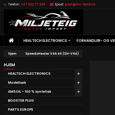
Telefon:
+47 922 77 299
Epost:
post@mc-land.no
M
O
L
add_circle_outline
Du
Øn
HJEM
HEALTECH ELECTRONICS
FORHANDLER- OG V
Hjem
SpeedoHealer V4A kit (SH-V4A)
HJEM
HEALTECH ELECTRONICS
Modellsøk
AMSOIL - 100 % syntetisk
BOOSTER PLUG
PARTS EUROPE