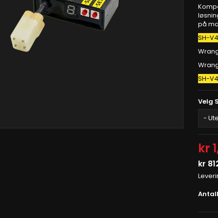
Kompa
løsnin
på ma
SH-V4
Wrang
Wrang
SH-V4
Velg 
kr 
kr 81
Lever
Antal