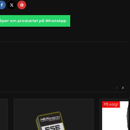
Del
Tvitre
Pinterest
Spør om produktet på WhatsApp
<
>
På salg!