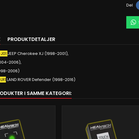
Del
E
PRODUKTDETALJER
-J01
JEEP Cherokee XJ (1998-2001),
004-2006),
1998-2006)
LR1
LAND ROVER Defender (1998-2016)
RODUKTER I SAMME KATEGORI: