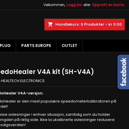
Velkommen,
Logg inn
eller
Opprett en konto
×
×
×
øk
Handlekurv
0
Produkter -
kr 0.00
 PLUG
PARTS EUROPE
OUTLET
n
e
edoHealer V4A kit (SH-V4A)
e
HEALTECH ELECTRONICS
oHealer V4A-versjon.
oHealer er den mest populære speedometerkalibratoren på
det!
sise avlesninger i enhver situasjon, samtidig som du holder
engden på riktig side. Ikke la ukalibrerte avlesninger redusere
esalgsverdien!