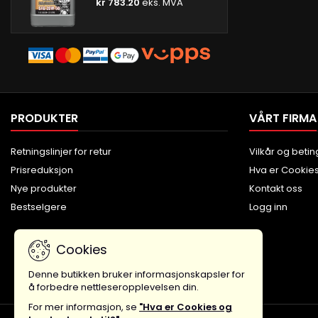
kr 783.20
eks. MVA
PRODUKTER
VÅRT FIRMA
Retningslinjer for retur
Vilkår og betin
Prisreduksjon
Hva er Cookie
Nye produkter
Kontakt oss
Bestselgere
Logg inn
Cookies
Denne butikken bruker informasjonskapsler for
å forbedre nettleseropplevelsen din.
For mer informasjon, se
"Hva er Cookies og