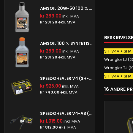
AMSOIL 20W-50 100 % SYNTETISK V-TWIN MOTOROLJE
kr 289.00
inkl. MVA
kr 231.20
eks. MVA
BESKRIVELS
AMSOIL 100 % SYNTETISK V-TWIN GIROLJE
kr 289.00
SH-V4A + SHA
inkl. MVA
kr 231.20
eks. MVA
Wrangler LJ (2
Wrangler TJ (
SH-V4A + SHA-
SPEEDOHEALER V4 (SH-V4)
kr 925.00
inkl. MVA
16 ANDRE P
kr 740.00
eks. MVA
SPEEDOHEALER V4-AB (SH-V4-AB)
kr 1,015.00
inkl. MVA
kr 812.00
eks. MVA