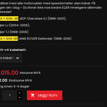
tibel med alle motorsykler med speedometer uten kabel. Få
gen din i dag – Du finner ikke noe bedre ELLER rimeligere alternativ
rkedet!
A + SHA-J01
JEEP Cherokee XJ (1998-2001),
ler LJ (2004-2006),
ler TJ (1998-2006)
A + SHA-LR1
LAND ROVER Defender (1998-2016)
SH-v4 kabelsett:
1,015.00
Inklusive MVA
2.00
Eksklusive MVA
ing innen 3-4 dager
Legg i kurv
l
