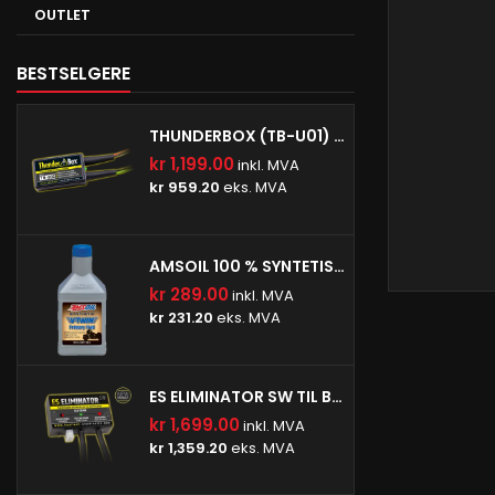
OUTLET
BESTSELGERE
THUNDERBOX (TB-U01) (MAKSIMAL KOBLINGSSTRØM: 16A)
kr 1,199.00
inkl. MVA
kr 959.20
eks. MVA
AMSOIL 100 % SYNTETISK V-TWIN PRIMÆROLJE
kr 289.00
inkl. MVA
kr 231.20
eks. MVA
ES ELIMINATOR SW TIL BMW- (ESE-SW-BM1)
kr 1,699.00
inkl. MVA
kr 1,359.20
eks. MVA