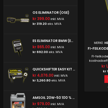
OS ELIMINATOR (OSE)
kr 399.00
inkl. MVA
kr 319.20
eks. MVA
ES ELIMINATOR BMW (ESE-BM1)
MERKE:
H
kr 865.00
inkl. MVA
FI-FEILKOD
kr 692.00
eks. MVA
FI-feilkod
kostnadseffe
motorsykler
kr 
QUICKSHIFTER EASY KIT (IQSE-W1)
bare koble d
kr 
uten proble
kr 4,076.00
inkl. MVA
FIC-verktøye
kr 3,260.80
eks. MVA
motorsykkele
og se resu
status-LED-e
AMSOIL 20W-50 100 % SYNTETISK V-TWIN MOTOROLJE
kr 979.00
inkl. MVA