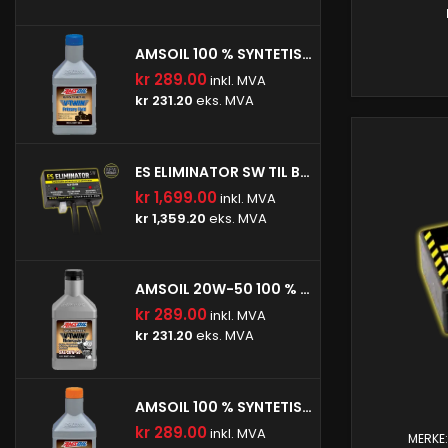
hovedledning
Dette er 
banesykler.
AMSOIL 100 % SYNTETISK V-TWIN PRIMÆROLJE
og KTM-mode
fra frontl
kr 289.00
inkl. MVA
hovedle
kr 231.20
eks. MVA
ES ELIMINATOR SW TIL BMW- (ESE-SW-BM1)
kr 1,699.00
inkl. MVA
kr 1,359.20
eks. MVA
AMSOIL 20W-50 100 % SYNTETISK V-TWIN MOTOROLJE
kr 289.00
inkl. MVA
kr 231.20
eks. MVA
AMSOIL 100 % SYNTETISK V-TWIN GIROLJE
kr 289.00
inkl. MVA
MERKE