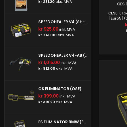
kr 231.20
eks. MVA
CES 
CESE-01 pa
[Euro5] (
SPEEDOHEALER V4 (SH-V4)
[Euro5] (
[Euro5] (
kr 925.00
inkl. MVA
Fabrikk [Eur
kr 740.00
eks. MVA
V4 (2018-
varianter] 
(2022-20
fjærin
SPEEDOHEALER V4-AB (SH-V4-AB)
kr 1,015.00
inkl. MVA
kr 812.00
eks. MVA
OS ELIMINATOR (OSE)
kr 399.00
inkl. MVA
kr 319.20
eks. MVA
ES ELIMINATOR BMW (ESE-BM1)