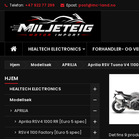
Telefon:
+47 922 77 299
Epost:
post@mc-land.no
M
(
O
L
add_circle_outline
((
Du
Øn
HJEM
HEALTECH ELECTRONICS
FORHANDLER- OG V
Hjem
Modellsøk
APRILIA
Aprilia RSV Tuono V4 1100
HJEM
HEALTECH ELECTRONICS
Modellsøk
APRILIA
Aprilia RSV4 1000 RR [Euro 5 spec]
RSV4 1100 Factory [Euro 5 spec]
Det fins 9 prod