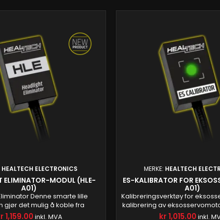
:
HEALTECH ELECTRONICS
MERKE:
HEALTECH ELECT
T ELIMINATOR-MODUL (HLE-
ES-KALIBRATOR FOR EKSOS
A01)
A01)
 Eliminator Denne smarte lille
Kalibreringsverktøy for eksoss
gjør det mulig å koble fra
kalibrering av eksosservomot
tenheten fra motorsykkelens
for å koble til den originale s
r 1,159.00
kr 1,015.00
inkl. MVA
inkl. M