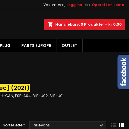
Velkommen,
Logg inn
eller
Opprett en konto
×
×
×
×
øk
Handlekurv
0
Produkter -
kr 0.00
 PLUG
PARTS EUROPE
OUTLET
)
n
e
pec] (2021)
 SH-CAN, ESE-A04, BLP-U02, SLP-U01



Sorter etter:
Relevans