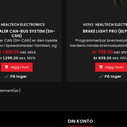
:
HEALTECH ELECTRONICS
MERKE:
HEALTECH ELECT
ALER CAN-BUS SYSTEM (SH-
BRAKE LIGHT PRO (BL
CAN)
r CAN (SH-CAN) er den nyeste
Programmerbar bremselys
n i SpeedoHealer-familien, og
Verdens minste bremselysblin
lt utviklet for motorsykler/ATV-
mønsteralternativer å velge m
r 1,619.00
kr 799.00
inkl. MVA
inkl. M
d CAN-BUS-system. Med
kjøresikkerhet. Øker bevissthet
r 1,295.20
eks. MVA
kr 639.20
eks. MV
ler kan du kompensere for
bak deg. Ikke mer tailgating
peedometerfeil og få et presist
denne lille, men intelligen
Legg i kurv
Legg i kurv


selv om du bruker forskjellige
Kompatibel med nesten alle 
ser. Høydepunkter Førsteklasses

scootere, ATV-er og til og 

På lager
På lager
p Leveres med en gratis...
Sikkerhet først! Vi støtt
 element(er)
DIN KONTO