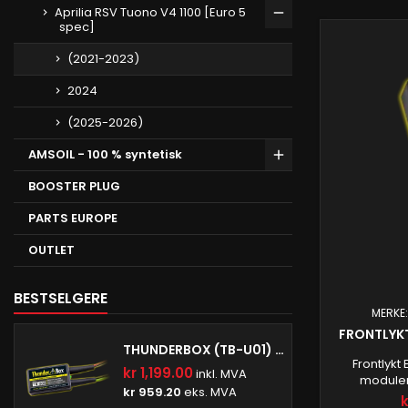
Aprilia RSV Tuono V4 1100 [Euro 5
spec]
(2021-2023)
2024
(2025-2026)
AMSOIL - 100 % syntetisk
BOOSTER PLUG
PARTS EUROPE
OUTLET
BESTSELGERE
MERKE
FRONTLYK
THUNDERBOX (TB-U01) (MAKSIMAL KOBLINGSSTRØM: 16A)
Frontlykt
kr 1,199.00
inkl. MVA
modulen 
kr 959.20
eks. MVA
frontlyk
k