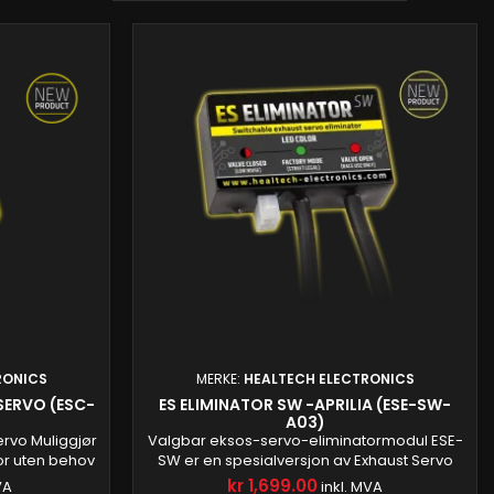
RONICS
MERKE:
HEALTECH ELECTRONICS
SERVO (ESC-
ES ELIMINATOR SW -APRILIA (ESE-SW-
A03)
ervo Muliggjør
Valgbar eksos-servo-eliminatormodul ESE-
or uten behov
SW er en spesialversjon av Exhaust Servo
ervomotoren på
Eliminator som lar deg ta kontroll over
kr 1,699.00
VA
inkl. MVA