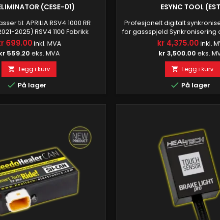
ELIMINATOR (CESE-01)
ESYNC TOOL (ES
sser til: APRILIA RSV4 1000 RR
Profesjonelt digitalt synkroni
2021-2025) RSV4 1100 Fabrikk
for gassspjeld Synkronisering
2021-2025) RSV Tuono V4 1100
har blitt enkelt med vårt eS
kr 699.00
kr 4,375.00
inkl. MVA
inkl. 
2021-2025) RSV Tuono V4 1100
Leveres med gratis PC-pr
kr 559.20
eks. MVA
kr 3,500.00
eks. M
o5] (2021-2025) DUCATI Panigale
Oppdateringer er automatiske
2025) Streetfighter V4 [ALLE
hele produktets levetid. Enkel 
Legg i kurv
Legg i kurv


(2020-2025) MOTO GUZZI V100S
koble den til og start målin
25) Kontrollert elektronisk

verktøyet leveres med vår PC

På lager
På lager
gseliminatormodul CES...
som har et tydelig og