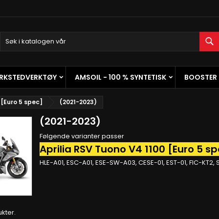
y wishlists
(modalTitle))
pprett ønskeliste
ogg inn
S
Create new list
confirmMessage))
 må være logget inn for å lagre produkter i ønskelisten din.
skeliste navn
ERKSTEDVERKTØY
AMSOIL - 100 % SYNTETISK
BOOSTER
((cancelText))
Avbryt
((modalDeleteText)
Logg in
 [Euro 5 spec]
(2021-2023)
Avbryt
Opprett ønskelist
(2021-2023)
Følgende varianter passer
Aprilia RSV Tuono V4 1100 [Euro 5 s
HLE-A01, ESC-A01, ESE-SW-A03, CESE-01, EST-01, FIC-KT2,
ukter.