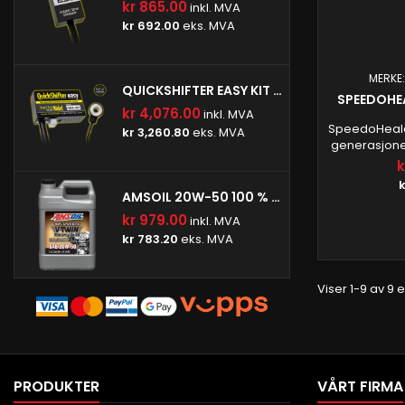
kr 865.00
inkl. MVA
kr 692.00
eks. MVA
MERKE
QUICKSHIFTER EASY KIT (IQSE-W1)
SPEEDOHE
kr 4,076.00
inkl. MVA
SpeedoHeale
kr 3,260.80
eks. MVA
generasjone
den er spesie
k
er me
k
SpeedoHea
AMSOIL 20W-50 100 % SYNTETISK V-TWIN MOTOROLJE
fabrikkens s
kr 979.00
inkl. MVA
speedometer 
kr 783.20
eks. MVA
hjulstørrel
mobilap
Viser 1-9 av 9
PRODUKTER
VÅRT FIRMA