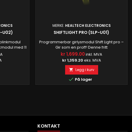
RONICS
MERKE:
HEALTECH ELECTRONICS
P-U02)
SHIFTLIGHT PRO (SLP-U01)
blinkmodul
Programmerbar girlysmodul Shift Light pro –
kmodul med 11
Gir som en proff! Denne fritt
ellom for økt
programmerbare, 3-trinns girlysmodulen
kr 1,699.00
VA
inkl. MVA
en om bilister
kan fungere som en komplett girlysassistent
A
kr 1,359.20
eks. MVA
 takket være
eller som en optimal turtallsindikator for
te enheten.
bedre drivstofføkonomi og lengre levetid.
Legg i kurv

motorsykler,
Knuser konkurrentene Verdens minste
med biler!
girlysmodul med unike funksjoner takket

På lager
er...
være Shift Light pro....
KONTAKT