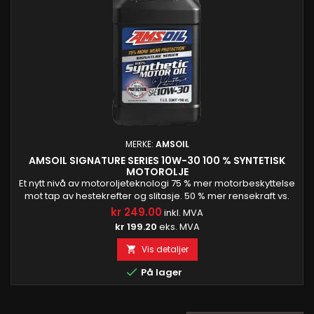
MERKE:
AMSOIL
AMSOIL SIGNATURE SERIES 10W-30 100 % SYNTETISK
MOTOROLJE
Et nytt nivå av motoroljeteknologi 75 % mer motorbeskyttelse
mot tap av hestekrefter og slitasje. 50 % mer rensekraft vs.
AMSOIL OE motorolje Beskytter turboladere 72 % bedre enn
kr 249.00
inkl. MVA
det som kreves av GM dexos1 Gen 2-spesifikasjonen. 28 %
kr 199.20
eks. MVA
mer syrenøytraliserende kraft enn Mobil 1.3 Påliteliggjort av
profesjonelle motorbyggere Garantert beskyttelse i...
Vis detaljer


På lager