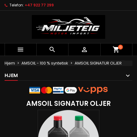
Telefon:
+47 922 77 299
×
×
×
×
My wishlists
((modalTitle))
Opprett ønskeliste
Logg inn
Create new list
add_circle_outline
((confirmMessage))
Du må være logget inn for å lagre produkter i
Ønskeliste navn
ønskelisten din.
((cancelText))
((modalDeleteText))
0



Avbryt
Logg inn
Avbryt
Opprett ønskeliste
Hjem
AMSOIL - 100 % syntetisk
AMSOIL SIGNATUR OLJER
HJEM
AMSOIL SIGNATUR OLJER