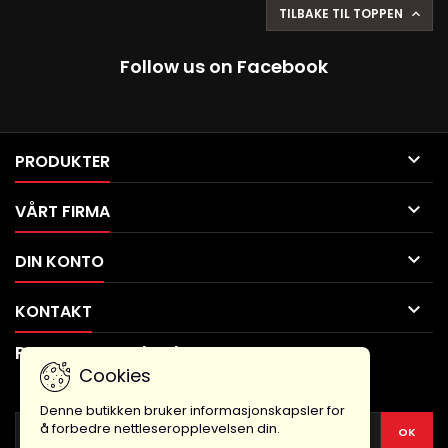
TILBAKE TIL TOPPEN

Follow us on Facebook

PRODUKTER

VÅRT FIRMA

DIN KONTO

KONTAKT
Payment methods
Cookies
NYHETSBREV
Denne butikken bruker informasjonskapsler for
å forbedre nettleseropplevelsen din.