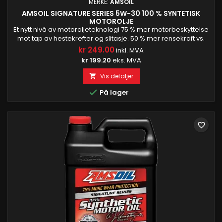
MERKE:
AMSOIL
AMSOIL SIGNATURE SERIES 5W-30 100 % SYNTETISK
MOTOROLJE
Et nytt nivå av motoroljeteknologi 75 % mer motorbeskyttelse
mot tap av hestekrefter og slitasje. 50 % mer rensekraft vs.
AMSOIL OE motorolje Beskytter turboladere 72 % bedre enn
kr 249.00
inkl. MVA
det som kreves av GM dexos1 Gen 2-spesifikasjonen. 28 %
kr 199.20
eks. MVA
mer syrenøytraliserende kraft enn Mobil 1.3 Pålitelig hos
profesjonelle motorbyggere Garantert beskyttelse i opptil...
Vis detaljer


På lager
favorite_border