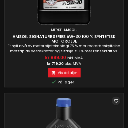
MERKE:
AMSOIL
AMSOIL SIGNATURE SERIES 5W-30 100 % SYNTETISK
MOTOROLJE
Et nytt nivå av motoroljeteknologi 75 % mer motorbeskyttelse
mot tap av hestekrefter og slitasje. 50 % mer rensekraft vs.
AMSOIL OE motorolje Beskytter turboladere 72 % bedre enn
kr 899.00
inkl. MVA
det som kreves av GM dexos1 Gen 2-spesifikasjonen. 28 %
kr 719.20
eks. MVA
mer syrenøytraliserende kraft enn Mobil 1.3 Pålitelig hos
profesjonelle motorbyggere Garantert beskyttelse i opptil...
Vis detaljer


På lager
favorite_border