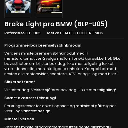
Brake Light pro BMW (BLP-U05)
Referanse
BLP-U05
Merke
HEALTECH ELECTRONICS
Programmerbar bremselysblinkmodul
Verdens minste bremselysblinkmodul med 11
mønsteralternativer å velge mellom for økt kjøresikkerhet. Øker
bevisstheten om bilister bak deg. Ikke mer tailgating takket
være denne lille, men intelligente enheten. Kompatibel med
nesten alle motorsykler, scootere, ATV-er og til og med biler!
Sikkerhet først!
Vi støtter deg! Vekker sjåfører bak deg – ikke mer tailgating!
Svært avansert teknologi
Berøringssensor for enkelt oppsett og maksimal pålitelighet.
Vær- og vanntett design.
Minste i verden
Verdens minste programmerbare intelligente blinkmodul!