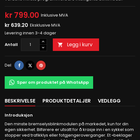
kr 799.00
Inklusive MVA
kr 639.20
Eksklusive MVA
Levering innen 3-4 dager
Legg i kurv
Antall

Del
Tvitre
Pinterest
Del
Spør om produktet på WhatsApp
BESKRIVELSE
PRODUKTDETALJER
VEDLEGG
Introduksjon
Den minste bremselysblinkmodulen på markedet, kun for din
egen sikkerhet. Bilførere er utsatt for å krasje inn i en sykkel som
stopper ved trafikklys eller fotgjengeroverganger. Et «beklager