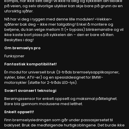
kompis, har ikke sett deg» vil ikke få deg og sykkelen din tilbake
på veien, og selv alvorlige ulykker kan skje bare på grunn av en
uforsiktig sjåfør.
Nå har vi deg i ryggen med denne lille modulen! «Vekker»
sjåfører bak deg – ikke mer tailgating! Enkel å montere og
betjene, du kan velge mellom 11 (+ bypass) blinkemønstre og vil
ikke kaste bort plass på sykkelen din – den er bare så liten.
Beskyttes i dag!
Om bremselys pro
Funksjoner
Fantastisk kompatibilitet!
Én modul for universell bruk (3-tråds bremselysapplikasjoner,
sykler, biler, ATV-er) og en spesialdesignet for BMW-
motorsykler (støtte for 2-tråds LED-lys).
Svært avansert teknologi
Berøringssensor for enkelt oppsett og maksimal pålitelighet.
Bare bla gjennom modusene med letthet.
Enkelt oppsett!
Finn bremselysledningen som går under passasjersetet til
baklyset. Bruk de medfølgende hurtigkoblingene. Det burde ikke