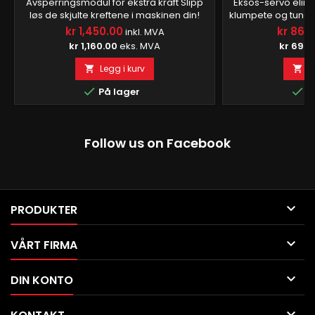
Avsperringsmodul for ekstra kraft Slipp
Eksos-servo elim
løs de skjulte kreftene i maskinen din!
klumpete og tung
Fjern fabrikkmonterte
når du bytter ut 
kr 1,450.00
kr 865
inkl. MVA
lavgirbegrensninger og fjern
eksosanlegget. I t
kr 1,160.00
eks. MVA
kr 692.
toppfartsbegrenseren med denne
lampen som lyse
superenkle og rimelige modifikasjonen.
servomotoren. Få j
Legg i kurv
L


La moroa begynne! Kraft- og
hjelp av den lille
dreiemomentøkninger Forbedrer

Fantastisk t

På lager
P
gassresponsen og øker kraft og
mikroprosessor si
dreiemoment i de lavere girene. Ingen
og til
ofre Bevarer...
Follow us on Facebook

PRODUKTER

VÅRT FIRMA

DIN KONTO
