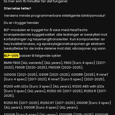
ta mer enn 15 minutter før det fungerer.
Størrelse teller!
Verdens minste programmerbare intelligente blinklysmodul!
Du er i trygge hender
BLP-modulen er bygget for å vare med HealTechs
bransjeledende byggekvalitet: alle ledninger er beskyttet mot
kortslutninger og høyenergitransienter. Kun komponenter av
høy kvalitet brukes, og epoksylagkonstruksjonen gir ekstrem
beskyttelse for de indre delene mot støt, vibrasjoner og vann.
BLP-U05
passer til følgende sykler:
BMW F800 [ALL variants] (ALL years), F800 [Euro 4 spec] (2017-
2020), F900R (2020-2025), F900XR (2020-2025),
G310GS (2021-2025), G310R (2021-2025), G310RR (2025), R nineT
[Euro 4 spec] (2017-2021), R nineT [Euro 5 spec] (2021-2025),
R1200 with LEDs [Euro 3 spec] (ALL years), R1200 ABS with LEDs
[Euro 3 spec] (ALL years), R1250 GS (2017-2025), R1250 R (2017-
2025),
R1250 RS (2017-2025), R1250 RT (2017-2025), S1000R [Euro 3 spec]
(ALL years), S1000R [Euro 4 spec] (ALL years),
S1000R [Euro 5 spec] (ALL years), S1000RR (2015-2025), S1000XR