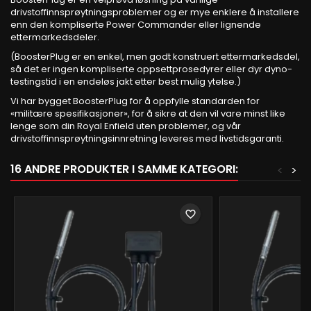
drivstoffinnsprøytningsproblemer og er mye enklere å installere
enn den kompliserte Power Commander eller lignende
ettermarkedsdeler.
(BoosterPlug er en enkel, men godt konstruert ettermarkedsdel,
så det er ingen kompliserte oppsettprosedyrer eller dyr dyno-
testingstid i en endeløs jakt etter best mulig ytelse.)
Vi har bygget BoosterPlug for å oppfylle standarden for
«militære spesifikasjoner», for å sikre at den vil vare minst like
lenge som din Royal Enfield uten problemer, og vår
drivstoffinnsprøytningsinnretning leveres med livstidsgaranti.
16 ANDRE PRODUKTER I SAMME KATEGORI:
<
>
favorite_border