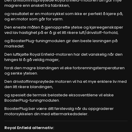
Den drivstoffinnsprøytede Royal Enfield-motoren din går mye
magrere enn ønsket fra fabrikken,
og resultatet er en motorsykkel som ikke er perfekt å kjøre på,
og en motor som går for varm.
Den eneste måten å gjenopprette ytelse og kjøreegenskaper
ved lav hastighet på er å gi et litt rikere luft/drivstoff-forhold,
og BoosterPlug-tuningmodulen gir den beste løsningen på
markedet.
Den luftkjølte Royal Enfield-motoren har det vanskelig når den
tvinges til å gå veldig mager,
fordi den magre blandingen vil øke forbrenningstemperaturen
og senke ytelsen.
Den drivstoffinnsprøytede motoren vil ha et mye enklere liv med
den litt rikere blandingen,
og spesielt de termisk belastede eksosventilene vil elske
BoosterPlug-tuningmodulen.
BoosterPlug bør være ditt førstevalg når du oppgraderer
motorsykkelen din med ettermarkedsdeler.
Royal Enfield alternativ: