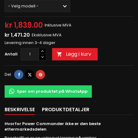
kr 1,839.00
Inklusive MVA
kr 1,471.20
Eksklusive MVA
Levering innen 3-4 dager
Legg i kurv
Antall

Del
Tvitre
Pinterest
Del
Spør om produktet på WhatsApp
BESKRIVELSE
PRODUKTDETALJER
Hvorfor Power Commander ikke er den beste
ettermarkedsdelen
BoosterPlug er en velprøvd løsning på vanlige