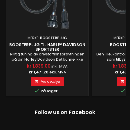
MERKE:
BOOSTERPLUG
MERKE:
B
BOOSTERPLUG TIL HARLEY DAVIDSON
BOOSTERP
SPORTSTER
Riktig tuning av drivstoffinnsprøytningen
Den lille, kontroll
på din Harley Davidson Det kunne ikke
som tilbys a
vært enklere å tune
gjenopprette syk
kr 1,839.00
kr 1,839
inkl. MVA
drivstoffinnsprøytningen på din Harley
burde ha vært fr
kr 1,471.20
eks. MVA
kr 1,471
Davidson med BoosterPlug. Vår
drivstoffinnsprøyt
drivstoffoptimaliseringsenhet er enkel og
- Plug and Play Boo
Vis detaljer
Vi


grei å installere, og det er ikke behov for
gir en enkel 
lengre oppsett- og justeringsøkter. Bare

optimalisere drivs

På lager
P
installer BoosterPlug, og kjør av gårde og
motorsykkelen
nyt sykkelturen....
Follow us on Facebook