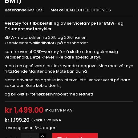
BM1)
Referanse
MM-BM1
Merke
HEALTECH ELECTRONICS
Verktøy for tilbakestilling av servicelampe for BMW- og
Triumph-motorsykler
BMW-motorsykler fra 2015 og 2010 har en
«serviceintervallindikator» på dashbordet
som krever et OBD-verktøy for å slette etter regelmessig
vedlikehold. Dette krever ikke bare spesialutstyr,
men kan også være en tidkrevende oppgave. Men med vår nye
frittstående Maintenance Mate kan du nå
slette advarselen og stille inn intervallet til ønsket verdi på bare
sekunder. Bare koble den til,
og bli kvitt skiftenøkkelsymbolet med letthet!
kr 1,499.00
Inklusive MVA
kr 1,199.20
Eksklusive MVA
Levering innen 3-4 dager