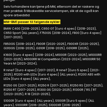
Selv forhandlere kan tjene på MM, ettersom det er raskere og
mer praktisk å tilbakestille servicelampen, slik at de også kan
spare arbeidstid.
MM-BM1 passer til følgende sykler:
BMW C400 (2018-2025), C650 GT [Euro 4 spec] (2018-2023),
C650 Sport (ALL years), F750GS (2018-2024), F800 [Euro 4 spec]
(2017-2020),
F850GS (2018-2024), F900R (2020-2025), F900XR (2020-2025),
G310GS (2018-2025), G310R (2018-2025), G310RR (2025),
K1600 [Euro 4 spec] (2018-2024), M1000R (2023-2025), M1000RR
(2021-2025), M1000RR M Competition (2023-2024), M1000RR 50
Years M (2023-2024),
R nineT [Euro 4 spec] (2017-2021), R nineT [Euro 5 spec] (2021-
2025), R1200 with LEDs [Euro 4 spec] (ALL years), R1200 ABS with
LEDs [Euro 4 spec] (ALL years),
R1250 GS (2017-2025), R1250 R (2017-2025), R1250 RS (2017-2025),
R1250 RT (2017-2025), R1300 GS (2023-2025), R1300R / RS / RT
(2023-2025), R 18 (2021-2025),
S1000R [Euro 4 spec] (ALL years), S1000R [Euro 5 spec] (ALL
years), S1000RR (2016-2025), S1000XR (2016-2025)