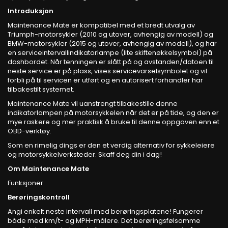
Introduksjon
Maintenance Mate er kompatibel med et bredt utvalg av
Triumph-motorsykler (2010 og utover, avhengig av modell) og
BMW-motorsykler (2015 og utover, avhengig av modell), og har
en serviceintervallindikatorlampe (lite skiftenøkkelsymbol) på
dashbordet. Når tenningen er slått på og avstanden/datoen til
neste service er på plass, vises servicevarselsymbolet og vil
forbli på til servicen er utført og en autorisert forhandler har
tilbakestilt systemet.
Maintenance Mate vil uanstrengt tilbakestille denne
indikatorlampen på motorsykkelen når det er på tide, og den er
mye raskere og mer praktisk å bruke til denne oppgaven enn et
OBD-verktøy.
Som en rimelig dings er den et verdig alternativ for sykkeleiere
og motorsykkelverksteder. Skaff deg din i dag!
Om Maintenance Mate
Funksjoner
Berøringskontroll
Angi enkelt neste intervall med berøringsplatene! Fungerer
både med km/t- og MPH-målere. Det berøringsfølsomme