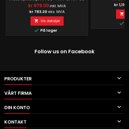
years), ATVs with
API-SH API-SL ISO-L-EMA2 JASO MA JASO
kr 1,116
kr 979.00
inkl. MVA
years), ALL with 
MA-2 Utviklet for maksimal ytelse i V-
kr 783.20
eks. MVA
y
L
twin-motorer, motorsykkelgirkasser og

primære kjedehus. Beskytter mot
Vis detaljer


P
ekstrem varme. Kompatibel med
våtclutch. Avansert syntetisk formulering

På lager
motstår viskositetstap for å holde
kritiske...
Follow us on Facebook

PRODUKTER

VÅRT FIRMA

DIN KONTO

KONTAKT