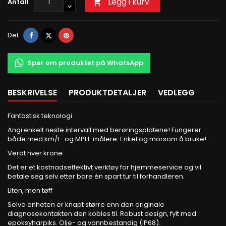
Legg i kurv
Antall

Del
Tvitre
Pinterest
Del
Spør om produktet på WhatsApp
BESKRIVELSE
PRODUKTDETALJER
VEDLEGG
Fantastisk teknologi
Angi enkelt neste intervall med berøringsplatene! Fungerer
både med km/t- og MPH-målere. Enkel og morsom å bruke!
Verdt hver krone
Det er et kostnadseffektivt verktøy for hjemmeservice og vil
betale seg selv etter bare én spart tur til forhandleren.
Liten, men tøff
Selve enheten er knapt større enn den originale
diagnosekontakten den kobles til. Robust design, fylt med
epoksyharpiks. Olje- og vannbestandig (IP68).