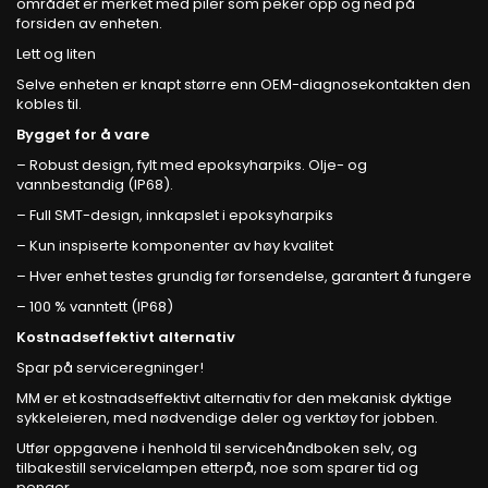
området er merket med piler som peker opp og ned på
forsiden av enheten.
Lett og liten
Selve enheten er knapt større enn OEM-diagnosekontakten den
kobles til.
Bygget for å vare
– Robust design, fylt med epoksyharpiks. Olje- og
vannbestandig (IP68).
– Full SMT-design, innkapslet i epoksyharpiks
– Kun inspiserte komponenter av høy kvalitet
– Hver enhet testes grundig før forsendelse, garantert å fungere
– 100 % vanntett (IP68)
Kostnadseffektivt alternativ
Spar på serviceregninger!
MM er et kostnadseffektivt alternativ for den mekanisk dyktige
sykkeleieren, med nødvendige deler og verktøy for jobben.
Utfør oppgavene i henhold til servicehåndboken selv, og
tilbakestill servicelampen etterpå, noe som sparer tid og
penger.