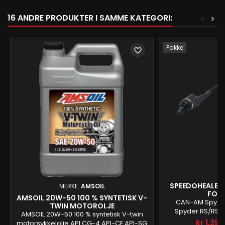
16 ANDRE PRODUKTER I SAMME KATEGORI:
<
>
Pakke
favorite_border
SPEEDOHEALER 
MERKE:
AMSOIL
FOR 
AMSOIL 20W-50 100 % SYNTETISK V-
CAN-AM Spyder 
TWIN MOTOROLJE
Spyder RS/RSS 
AMSOIL 20W-50 100 % syntetisk V-twin
RT/RTS (ALL years
kr 1,395
motorsykkelolje API CG-4 API-CF API-SG