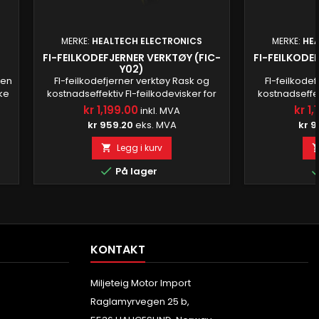
MERKE:
HEALTECH ELECTRONICS
MERKE:
HE
FI-FEILKODEFJERNER VERKTØY (FIC-
FI-FEILKODE
Y02)
gen
FI-feilkodefjerner verktøy Rask og
FI-feilkode
ke
kostnadseffektiv FI-feilkodevisker for
kostnadseffek
motorsykler i Euro4-utslippsklasse –
motorsykler 
kr 1,199.00
kr 1,
inkl. MVA
ey
bare koble den til og få jobben gjort
bare koble de
kr 959.20
eks. MVA
kr 9
uten problemer! Lynraskt Bare koble
uten problem
el
FIC-verktøyet til diagnosekontakten på
FIC-verktøyet 
Legg i kurv

motorsykkelen, vri tenningsnøkkelen PÅ
motorsykkelen,
og se resultatet på den tofargede

og se resul
På lager
status-LED-en. Sparer kostnader Det er
status-LED-en.
yt
mye raskere...
m
KONTAKT
Miljeteig Motor Import
Raglamyrvegen 25 b,