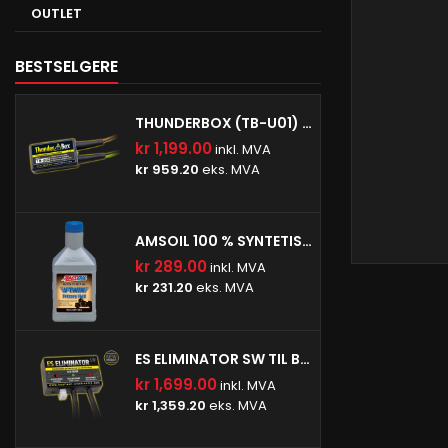
OUTLET
BESTSELGERE
THUNDERBOX (TB-U01) (MAKSIMAL KOBLINGSSTRØM: 16A)
kr 1,199.00
inkl. MVA
kr 959.20
eks. MVA
AMSOIL 100 % SYNTETISK V-TWIN PRIMÆROLJE
kr 289.00
inkl. MVA
kr 231.20
eks. MVA
ES ELIMINATOR SW TIL BMW- (ESE-SW-BM1)
kr 1,699.00
inkl. MVA
kr 1,359.20
eks. MVA