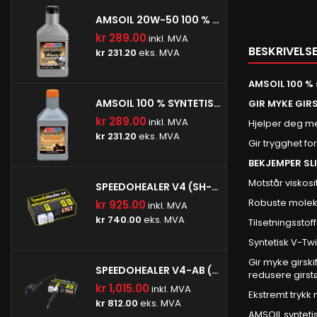
AMSOIL 20W-50 100 % SYNTETISK V-TWIN MOTOROLJE
kr 289.00
inkl. MVA
BESKRIVELS
kr 231.20
eks. MVA
AMSOIL 100 % 
AMSOIL 100 % SYNTETISK V-TWIN GIROLJE
GIR MYKE GIR
kr 289.00
inkl. MVA
Hjelper deg me
kr 231.20
eks. MVA
Gir trygghet fo
BEKJEMPER SL
Motstår viskos
SPEEDOHEALER V4 (SH-V4)
Robuste molekyl
kr 925.00
inkl. MVA
kr 740.00
eks. MVA
Tilsetningsstoff
Syntetisk V-Twi
Gir myke girski
SPEEDOHEALER V4-AB (SH-V4-AB)
redusere girst
kr 1,015.00
inkl. MVA
Ekstremt trykk 
kr 812.00
eks. MVA
AMSOIL synteti