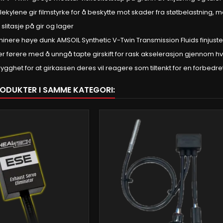
kylene gir filmstyrke for å beskytte mot skader fra støtbelastning, m
 slitasje på gir og lager
eliminere høye dunk AMSOIL Synthetic V-Twin Transmission Fluids finjust
r førere med å unngå tapte girskift for rask akselerasjon gjennom hve
trygghet for at girkassen deres vil reagere som tiltenkt for en forbedr
RODUKTER I SAMME KATEGORI: