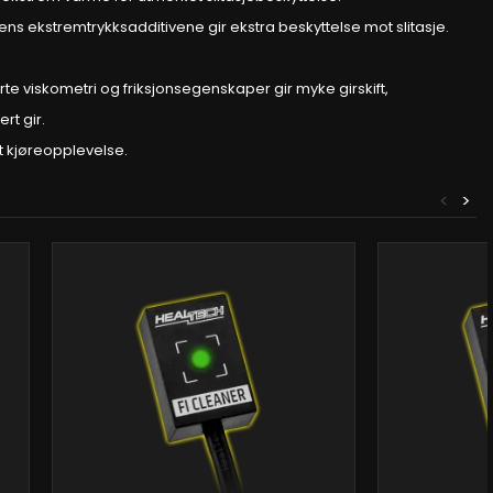
ens ekstremtrykksadditivene gir ekstra beskyttelse mot slitasje.
erte viskometri og friksjonsegenskaper gir myke girskift,
rt gir.
et kjøreopplevelse.
<
>