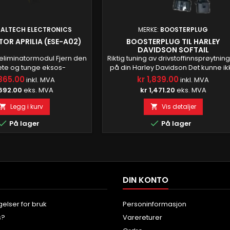
EALTECH ELECTRONICS
MERKE:
BOOSTERPLUG
TOR APRILIA (ESE-A02)
BOOSTERPLUG TIL HARLEY
DAVIDSON SOFTAIL
eliminatormodul Fjern den
Riktig tuning av drivstoffinnsprøytnin
te og tunge eksos-
på din Harley Davidson Det kunne ik
oren når du bytter ut
vært enklere å tune
865.00
kr 1,839.00
inkl. MVA
inkl. MVA
ller hele eksosanlegget.
drivstoffinnsprøytningen på din Harl
692.00
eks. MVA
kr 1,471.20
eks. MVA
rner den FI-lampen som lyser
Davidson med BoosterPlug. Vår
ler fra servomotoren. Få
drivstoffoptimaliseringsenhet er enk
Legg i kurv
Vis detaljer


iktig ved hjelp av den lille,
og grei å installere, og det er ikke
ige ESE-en! Fantastisk

behov for lengre oppsett- og

På lager
På lager
Innebygd mikroprosessor
justeringsøkter. Bare installer
l funksjon og tilbyr god...
BoosterPlug, og kjør av gårde og n
sykkelturen....
DIN KONTO
gelser for bruk
Personinformasjon
s?
Varereturer