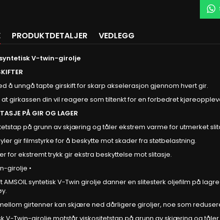
E
PRODUKTDETALJER
VEDLEGG
syntetisk V-twin-girolje
SKIFTER
d å unngå tapte girskift for skarp akselerasjon gjennom hvert gir.
r at girkassen din vil reagere som tiltenkt for en forbedret kjøreopplev
ITASJE PÅ GIR OG LAGER
itetstap på grunn av skjæring og tåler ekstrem varme for utmerket slit
er gir filmstyrke for å beskytte mot skader fra støtbelastning.
er for ekstremt trykk gir ekstra beskyttelse mot slitasje.
n-girolje •
ft AMSOIL syntetisk V-Twin girolje danner en slitesterk oljefilm på lag
øy.
mellom girtenner kan skjære ned dårligere giroljer, noe som reduserer
sk V-Twin-girolje motstår viskositetstap på grunn av skjæring og tåler