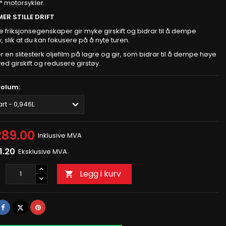
* motorsykler.
ER STILLE DRIFT
e friksjonsegenskaper gir myke girskift og bidrar til å dempe
y, slik at du kan fokusere på å nyte turen.
 en slitesterk oljefilm på lagre og gir, som bidrar til å dempe høye
ed girskift og redusere girstøy.
volum:
289.00
Inklusive MVA
1.20
Eksklusive MVA
Legg i kurv
l

Del
Tvitre
Pinterest