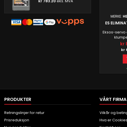
kr 783.20
eks. MVA
MERKE:
H
ES ELIMINA
Eksos-servo 
klumpe
servomot
kr 
endeboksen e
kr 
I tillegg fje
når du kob
jobben gjort r
men kraft
teknologi 
sikrer optima
PRODUKTER
VÅRT FIRMA
Retningslinjer for retur
Vilkår og betin
Prisreduksjon
Hva er Cookie