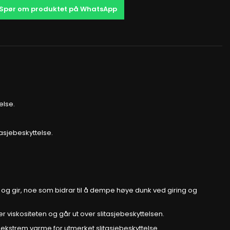
Spør om produktet på WhatsApp
else.
asjebeskyttelse.
re og gir, noe som bidrar til å dempe høye dunk ved giring og
 viskositeten og går ut over slitasjebeskyttelsen.
 ekstrem varme for utmerket slitasjebeskyttelse.