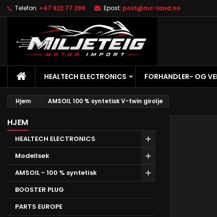
Telefon:
+47 922 77 299
Epost:
post@mc-land.no
M
O
L
add_circle_outline
Du
Øn
HJEM
HEALTECH ELECTRONICS
FORHANDLER- OG V
Hjem
AMSOIL 100 % syntetisk V-twin girolje
HJEM
HEALTECH ELECTRONICS
Modellsøk
AMSOIL - 100 % syntetisk
BOOSTER PLUG
PARTS EUROPE