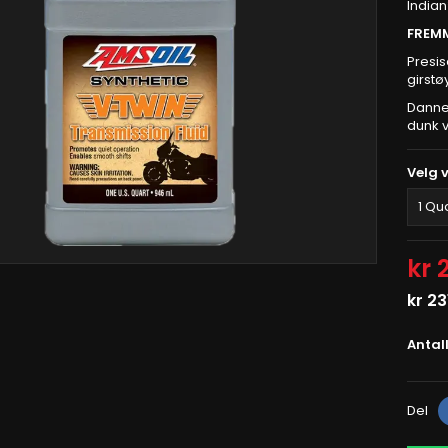
Indian
FREMM
Presis
girstø
Danner
dunk v
Velg 
kr 
kr 23
Antal
Del