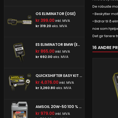
De robuste mole
OS ELIMINATOR (OSE)
• Beskytter mot
kr 399.00
inkl. MVA
• Bidrar til å 
kr 319.20
eks. MVA
noe som hjelpe
Det gir førere 
ES ELIMINATOR BMW (ESE-BM1)
16 ANDRE P
kr 865.00
inkl. MVA
kr 692.00
eks. MVA
QUICKSHIFTER EASY KIT (IQSE-W1)
kr 4,076.00
inkl. MVA
kr 3,260.80
eks. MVA
AMSOIL 20W-50 100 % SYNTETISK V-TWIN MOTOROLJE
kr 979.00
inkl. MVA