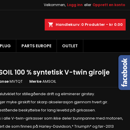
Velkommen,
Logg inn
eller
Opprett en konto
×
×
×
øk
Handlekurv
0
Produkter -
kr 0.00
 PLUG
PARTS EUROPE
OUTLET
n
e
OIL 100 % syntetisk V-twin girolje
anse
MVTQT
Merke
AMSOIL
lutviklet for stillegående drift og eliminerer girstøy.
jør myke girskift for skarp akselerasjon gjennom hvert gir.
estående beskyttelse for lang levetid på girkassen.
s i alle V-twin-girkasser som ikke deler bunnpanne med motoren,
ert de som finnes på Harley-Davidson,* Triumph* og før-2013